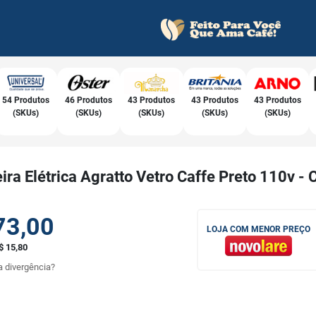
54 Produtos
46 Produtos
43 Produtos
43 Produtos
43 Produtos
(SKUs)
(SKUs)
(SKUs)
(SKUs)
(SKUs)
ira Elétrica Agratto Vetro Caffe Preto 110v -
73,00
LOJA COM MENOR PREÇO
$ 15,80
 divergência?