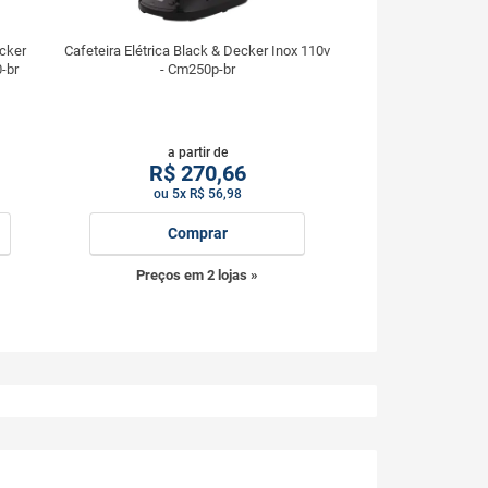
ecker
Cafeteira Elétrica Black & Decker Inox 110v
-br
- Cm250p-br
a partir de
R$
270,66
ou 5x R$ 56,98
Comprar
Preços em 2 lojas »