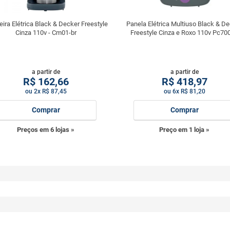
eira Elétrica Black & Decker Freestyle
Panela Elétrica Multiuso Black & D
Cinza 110v - Cm01-br
Freestyle Cinza e Roxo 110v Pc700
a partir de
a partir de
R$
162,66
R$
418,97
ou 2x R$ 87,45
ou 6x R$ 81,20
Comprar
Comprar
Preços em 6 lojas »
Preço em 1 loja »