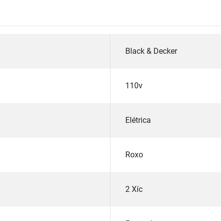
Black & Decker
110v
Elétrica
Roxo
2 Xíc