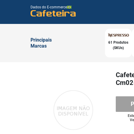
Dados do E-commerce
Cafeteira
Principais
61 Produtos
Marcas
(SKUs)
Cafete
Cm02
P
Est
Ve