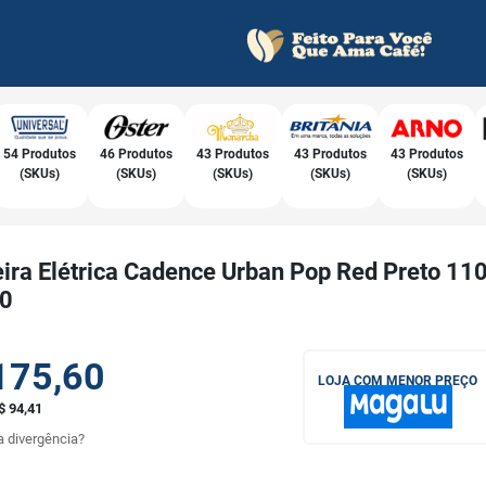
54 Produtos
46 Produtos
43 Produtos
43 Produtos
43 Produtos
(SKUs)
(SKUs)
(SKUs)
(SKUs)
(SKUs)
ira Elétrica Cadence Urban Pop Red Preto 110
0
175,60
LOJA COM MENOR PREÇO
$ 94,41
 divergência?