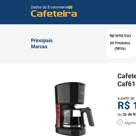
Dados do E-commerce
Cafeteira
Principais
60 Produtos
Marcas
(SKUs)
Cafete
Caf61
a partir de
R$
ou
2x de R
Alguma