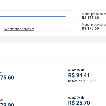
Menor preço do 
R$ 175,60
Menor preço da 
R$ 175,60
Ver histórico completo
ou até
2x de
por
R$ 94,41
175,60
no total de R$ 188,82
ou até
7x de
por
R$ 25,70
179,90