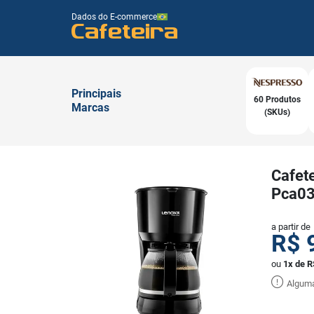
Dados do E-commerce
Cafeteira
Principais
60 Produtos
Marcas
(SKUs)
Cafete
Pca0
a partir de
R$
ou
1x de R
Alguma