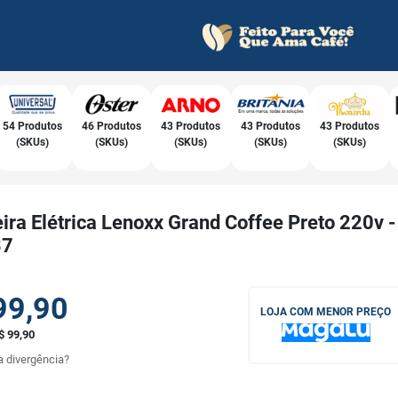
54 Produtos
46 Produtos
43 Produtos
43 Produtos
43 Produtos
(SKUs)
(SKUs)
(SKUs)
(SKUs)
(SKUs)
ira Elétrica Lenoxx Grand Coffee Preto 220v -
37
99,90
LOJA COM MENOR PREÇO
$ 99,90
 divergência?