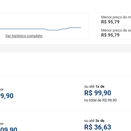
Menor preço do 
R$ 95,79
Menor preço da 
R$ 95,79
Ver histórico completo
ou até
1x de
por
R$ 99,90
9,90
no total de R$ 99,90
ou até
3x de
por
R$ 36,63
109,90