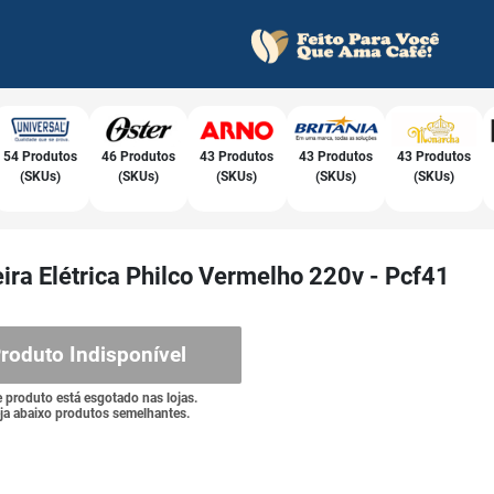
54 Produtos
46 Produtos
43 Produtos
43 Produtos
43 Produtos
(SKUs)
(SKUs)
(SKUs)
(SKUs)
(SKUs)
ira Elétrica Philco Vermelho 220v - Pcf41
roduto Indisponível
e produto está esgotado nas lojas.
ja abaixo produtos semelhantes.