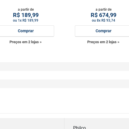
a partir de
a partir de
R$
189,99
R$
674,99
ou 1x R$ 189,99
ou 8x R$ 93,74
Comprar
Comprar
Preços em 2 lojas »
Preços em 2 lojas »
Philco