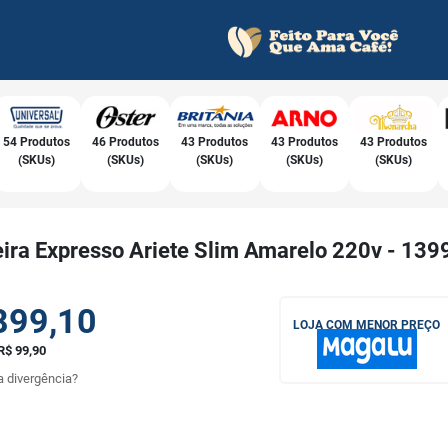
54 Produtos
46 Produtos
43 Produtos
43 Produtos
43 Produtos
(SKUs)
(SKUs)
(SKUs)
(SKUs)
(SKUs)
eira Expresso Ariete Slim Amarelo 220v - 139
899,10
LOJA COM MENOR PREÇO
R$ 99,90
 divergência?