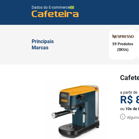
Dados do E-commerce
Cafeteira
Principais
59 Produtos
Marcas
(SKUs)
Cafet
a partir de
R$
ou
10x de 
Alguma