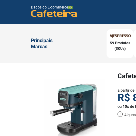
Dados do E-commerce
Cafeteira
Principais
59 Produtos
Marcas
(SKUs)
Cafet
a partir de
R$
ou
10x de 
Alguma