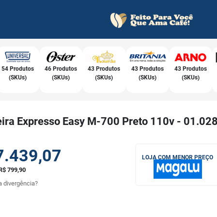
54 Produtos
46 Produtos
43 Produtos
43 Produtos
43 Produtos
(SKUs)
(SKUs)
(SKUs)
(SKUs)
(SKUs)
eira Expresso Easy M-700 Preto 110v - 01.02
7.439,07
LOJA COM MENOR PREÇO
R$ 799,90
 divergência?