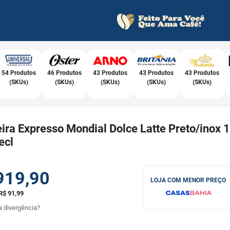
54 Produtos
46 Produtos
43 Produtos
43 Produtos
43 Produtos
(SKUs)
(SKUs)
(SKUs)
(SKUs)
(SKUs)
ira Expresso Mondial Dolce Latte Preto/inox 
ecl
919,90
LOJA COM MENOR PREÇO
R$ 91,99
 divergência?