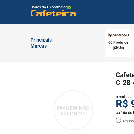
Dados do E-commerce
Cafeteira
Principais
60 Produtos
Marcas
(SKUs)
Cafete
C-28-
a partir de
R$
ou
10x de 
Alguma