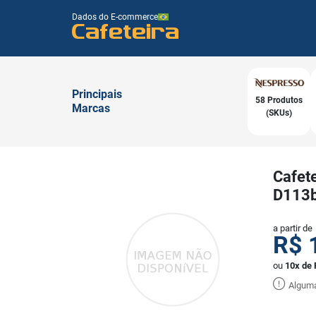
Dados do E-commerce
Cafeteira
Principais
58 Produtos
Marcas
(SKUs)
Cafete
D113
a partir de
R$
ou
10x de 
Alguma