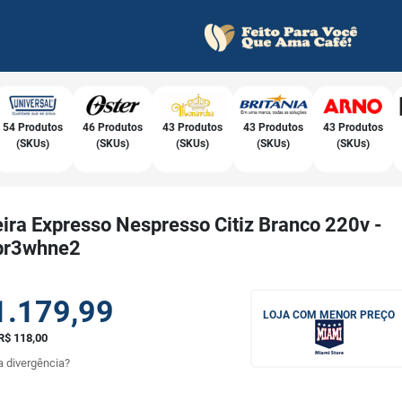
54 Produtos
46 Produtos
43 Produtos
43 Produtos
43 Produtos
(SKUs)
(SKUs)
(SKUs)
(SKUs)
(SKUs)
ira Expresso Nespresso Citiz Branco 220v -
br3whne2
1.179,99
LOJA COM MENOR PREÇO
R$ 118,00
 divergência?