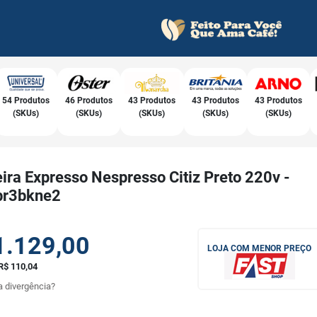
54 Produtos
46 Produtos
43 Produtos
43 Produtos
43 Produtos
(SKUs)
(SKUs)
(SKUs)
(SKUs)
(SKUs)
ira Expresso Nespresso Citiz Preto 220v -
br3bkne2
1.129,00
LOJA COM MENOR PREÇO
R$ 110,04
 divergência?