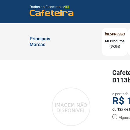
Dados do E-commerce
Cafeteira
Principais
60 Produtos
Marcas
(SKUs)
Cafete
D113
a partir de
R$
ou
12x de 
Alguma