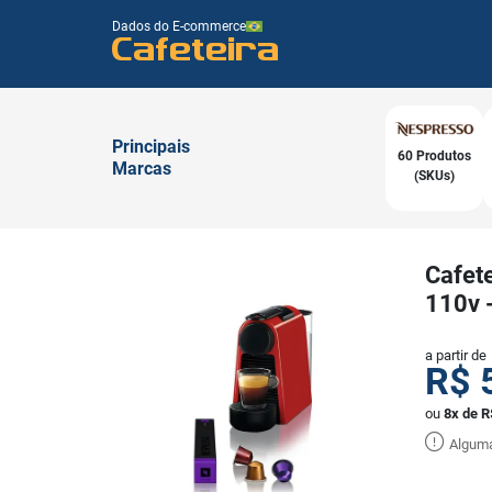
Dados do E-commerce
Cafeteira
Principais
60 Produtos
Marcas
(SKUs)
Cafet
110v 
a partir de
R$
ou
8x de R
Alguma