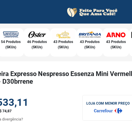
54 Produtos
46 Produtos
43 Produtos
43 Produtos
43 Produtos
(SKUs)
(SKUs)
(SKUs)
(SKUs)
(SKUs)
eira Expresso Nespresso Essenza Mini Vermel
- D30brrene
533,11
LOJA COM MENOR PREÇO
$ 74,87
 divergência?