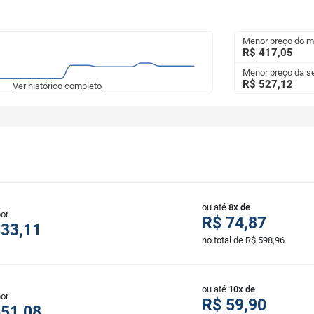
Menor preço do 
R$ 417,05
Menor preço da 
R$ 527,12
Ver histórico completo
ou até
8x de
por
R$ 74,87
533,11
no total de R$ 598,96
ou até
10x de
por
R$ 59,90
551,08