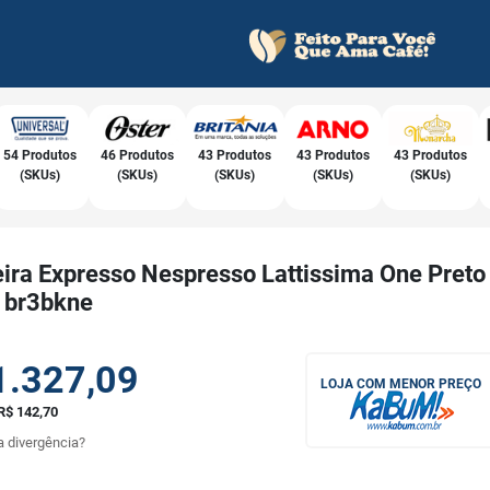
54 Produtos
46 Produtos
43 Produtos
43 Produtos
43 Produtos
(SKUs)
(SKUs)
(SKUs)
(SKUs)
(SKUs)
eira Expresso Nespresso Lattissima One Preto
1br3bkne
1.327,09
LOJA COM MENOR PREÇO
R$ 142,70
 divergência?