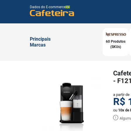
Dados do E-commerce
Cafeteira
Principais
60 Produtos
Marcas
(SKUs)
Cafet
- F12
a partir de
R$
ou
10x de 
Alguma