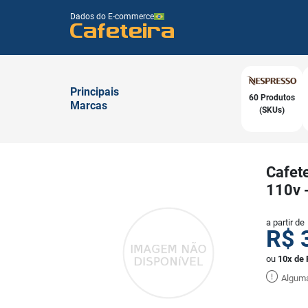
Dados do E-commerce
Cafeteira
Principais
60 Produtos
Marcas
(SKUs)
Cafet
110v 
a partir de
R$
ou
10x de 
Alguma