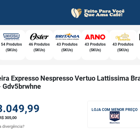
54 Produtos
46 Produtos
43 Produtos
43 Produtos
43 Produtos
(SKUs)
(SKUs)
(SKUs)
(SKUs)
(SKUs)
eira Expresso Nespresso Vertuo Lattissima Br
- Gdv5brwhne
3.049,99
LOJA COM MENOR PREÇO
R$ 305,00
 divergência?