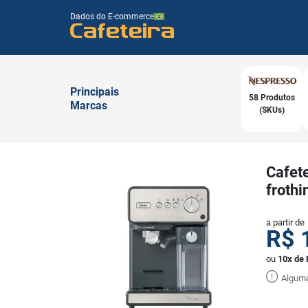
Dados do E-commerce
Cafeteira
Principais
58 Produtos
Marcas
(SKUs)
Cafete
froth
a partir de
R$
ou
10x de 
Alguma