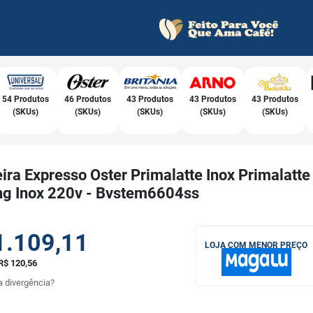
54 Produtos
46 Produtos
43 Produtos
43 Produtos
43 Produtos
(SKUs)
(SKUs)
(SKUs)
(SKUs)
(SKUs)
ira Expresso Oster Primalatte Inox Primalatte
ing Inox 220v - Bvstem6604ss
1.109,11
LOJA COM MENOR PREÇO
R$ 120,56
 divergência?