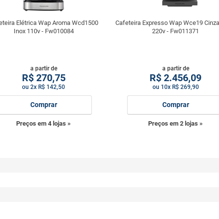
eteira Elétrica Wap Aroma Wcd1500
Cafeteira Expresso Wap Wce19 Cinza
Inox 110v - Fw010084
220v - Fw011371
a partir de
a partir de
R$
270,75
R$
2.456,09
ou 2x R$ 142,50
ou 10x R$ 269,90
Comprar
Comprar
Preços em 4 lojas »
Preços em 2 lojas »