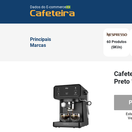
Dados do E-commerce
Cafeteira
Principais
60 Produtos
Marcas
(SKUs)
Cafet
Preto
P
Est
Ve