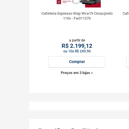
Cafeteira Expresso Wap Wce19 Cinza/preto
Caf
110v - Fw011370
a partir de
R$
2.199,12
ou 10x R$ 249,90
Comprar
Preços em 3 lojas »