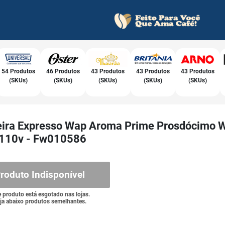
54 Produtos
46 Produtos
43 Produtos
43 Produtos
43 Produtos
(SKUs)
(SKUs)
(SKUs)
(SKUs)
(SKUs)
eira Expresso Wap Aroma Prime Prosdócimo
 110v - Fw010586
roduto Indisponível
e produto está esgotado nas lojas.
ja abaixo produtos semelhantes.