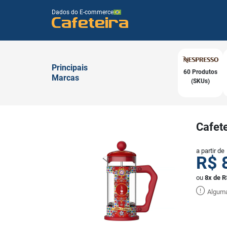
Dados do E-commerce
Cafeteira
Principais
60 Produtos
Marcas
(SKUs)
Cafete
a partir de
R$
ou
8x de R
Alguma