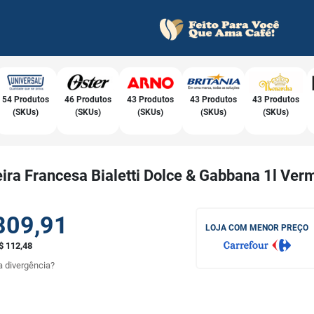
54 Produtos
46 Produtos
43 Produtos
43 Produtos
43 Produtos
(SKUs)
(SKUs)
(SKUs)
(SKUs)
(SKUs)
ira Francesa Bialetti Dolce & Gabbana 1l Ver
809,91
LOJA COM MENOR PREÇO
$ 112,48
 divergência?