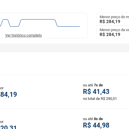
Menor preço do 
R$ 284,19
Menor preço da 
R$ 284,19
Ver histórico completo
ou até
7x de
por
R$ 41,43
284,19
no total de R$ 290,01
ou até
8x de
por
R$ 44,98
320,31