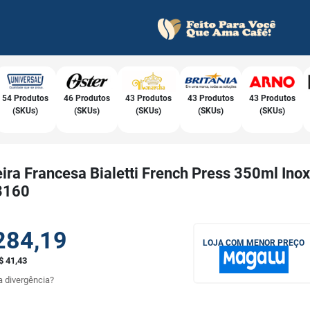
54 Produtos
46 Produtos
43 Produtos
43 Produtos
43 Produtos
(SKUs)
(SKUs)
(SKUs)
(SKUs)
(SKUs)
ira Francesa Bialetti French Press 350ml Inox
3160
284,19
LOJA COM MENOR PREÇO
$ 41,43
 divergência?