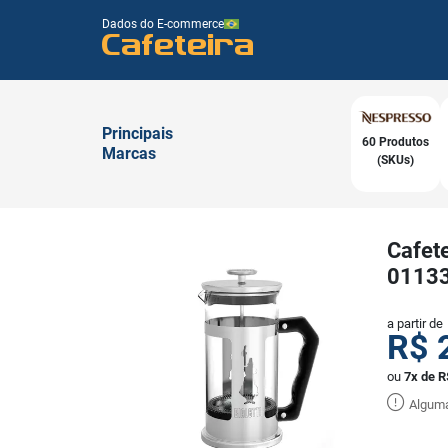
Dados do E-commerce
Cafeteira
Principais
60 Produtos
Marcas
(SKUs)
Cafete
0113
a partir de
R$
ou
7x de R
Alguma