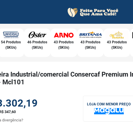
54 Produtos
46 Produtos
43 Produtos
43 Produtos
43 Produtos
(SKUs)
(SKUs)
(SKUs)
(SKUs)
(SKUs)
eira Industrial/comercial Consercaf Premium I
- Mcl101
3.302,19
LOJA COM MENOR PREÇO
R$ 347,60
 divergência?