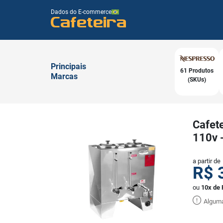
Dados do E-commerce
Cafeteira
Principais
61 Produtos
Marcas
(SKUs)
Cafet
110v 
a partir de
R$
ou
10x de 
Alguma