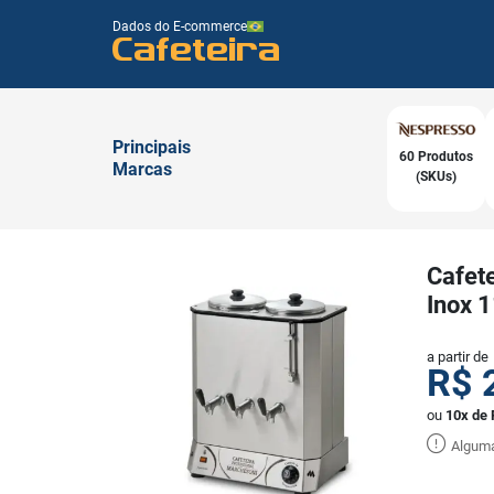
Dados do E-commerce
Cafeteira
Principais
60 Produtos
Marcas
(SKUs)
Cafete
Inox 1
a partir de
R$
ou
10x de 
Alguma