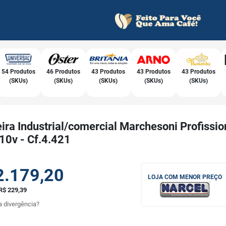
54 Produtos
46 Produtos
43 Produtos
43 Produtos
43 Produtos
(SKUs)
(SKUs)
(SKUs)
(SKUs)
(SKUs)
ira Industrial/comercial Marchesoni Profissio
10v - Cf.4.421
2.179,20
LOJA COM MENOR PREÇO
R$ 229,39
 divergência?