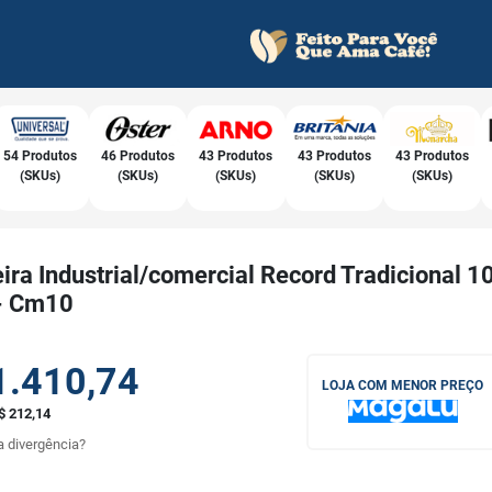
54 Produtos
46 Produtos
43 Produtos
43 Produtos
43 Produtos
(SKUs)
(SKUs)
(SKUs)
(SKUs)
(SKUs)
ira Industrial/comercial Record Tradicional 10
- Cm10
1.410,74
LOJA COM MENOR PREÇO
$ 212,14
 divergência?