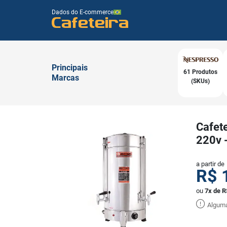
Dados do E-commerce
Cafeteira
Principais
61 Produtos
Marcas
(SKUs)
Cafete
220v 
a partir de
R$
ou
7x de R
Alguma