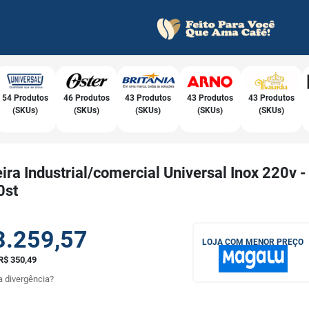
54 Produtos
46 Produtos
43 Produtos
43 Produtos
43 Produtos
(SKUs)
(SKUs)
(SKUs)
(SKUs)
(SKUs)
ira Industrial/comercial Universal Inox 220v -
0st
3.259,57
LOJA COM MENOR PREÇO
R$ 350,49
 divergência?