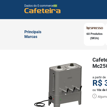
Dados do E-commerce
Cafeteira
Principais
60 Produtos
Marcas
(SKUs)
Cafete
Mc25
a partir de
R$
ou
10x de 
Alguma