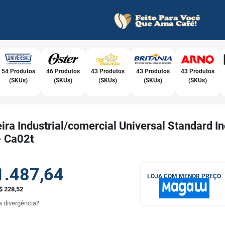
54 Produtos
46 Produtos
43 Produtos
43 Produtos
43 Produtos
(SKUs)
(SKUs)
(SKUs)
(SKUs)
(SKUs)
ira Industrial/comercial Universal Standard I
- Ca02t
1.487,64
LOJA COM MENOR PREÇO
$ 228,52
 divergência?