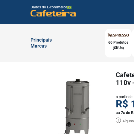
Dados do E-commerce
Cafeteira
Principais
60 Produtos
Marcas
(SKUs)
Cafete
110v 
a partir de
R$
ou
7x de R
Alguma