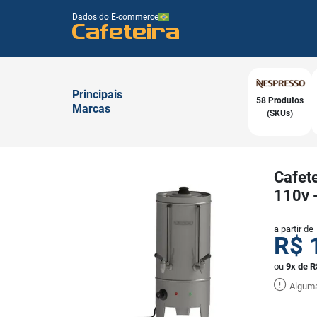
Dados do E-commerce
Cafeteira
Principais
58 Produtos
Marcas
(SKUs)
Cafete
110v 
a partir de
R$
ou
9x de R
Alguma