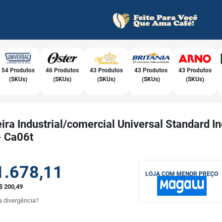
54 Produtos
46 Produtos
43 Produtos
43 Produtos
43 Produtos
(SKUs)
(SKUs)
(SKUs)
(SKUs)
(SKUs)
ira Industrial/comercial Universal Standard I
- Ca06t
1.678,11
LOJA COM MENOR PREÇO
$ 200,49
 divergência?