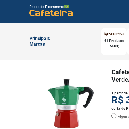
Dados do E-commerce
Cafeteira
Principais
61 Produtos
Marcas
(SKUs)
Cafete
Verde
a partir de
R$
ou
8x de R
Alguma