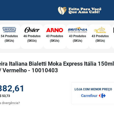
54 Produtos
46 Produtos
43 Produtos
43 Produtos
43 Produtos
(SKUs)
(SKUs)
(SKUs)
(SKUs)
(SKUs)
ira Italiana Bialetti Moka Express Itália 150ml
/ Vermelho - 10010403
382,61
LOJA COM MENOR PREÇO
$ 53,73
 divergência?