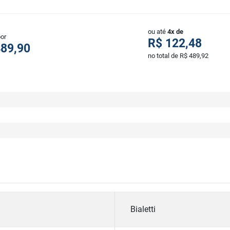
ou até
4x de
por
R$ 122,48
489,90
no total de R$ 489,92
Bialetti