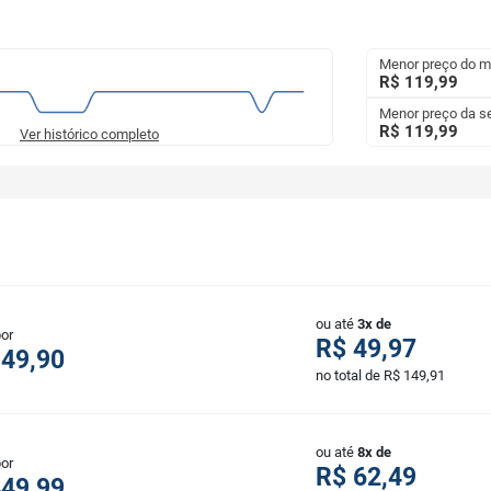
Menor preço do 
R$ 119,99
Menor preço da 
R$ 119,99
Ver histórico completo
ou até
3x de
por
R$ 49,97
149,90
no total de R$ 149,91
ou até
8x de
por
R$ 62,49
449,99