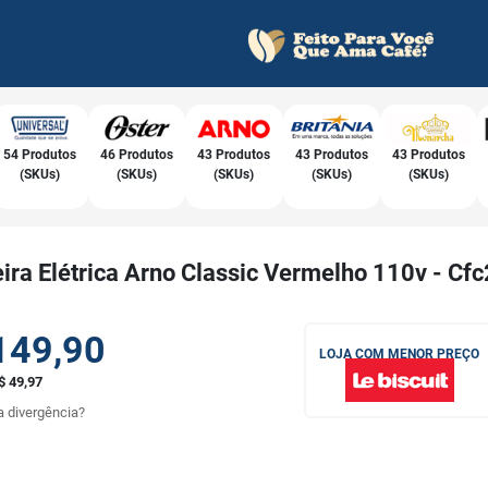
54 Produtos
46 Produtos
43 Produtos
43 Produtos
43 Produtos
(SKUs)
(SKUs)
(SKUs)
(SKUs)
(SKUs)
ira Elétrica Arno Classic Vermelho 110v - Cfc
149,90
LOJA COM MENOR PREÇO
$ 49,97
 divergência?